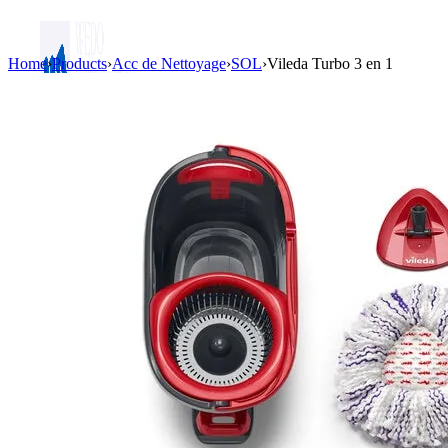
Home
›
Products
›
Acc de Nettoyage
›
SOL
›
Vileda Turbo 3 en 1
Login / Register