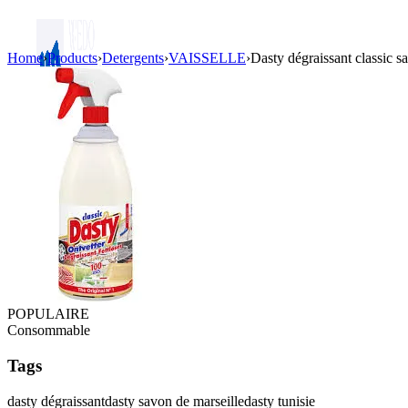
Home
›
Products
›
Detergents
›
VAISSELLE
›
Dasty dégraissant classic s
Login / Register
POPULAIRE
Consommable
Tags
dasty dégraissant
dasty savon de marseille
dasty tunisie