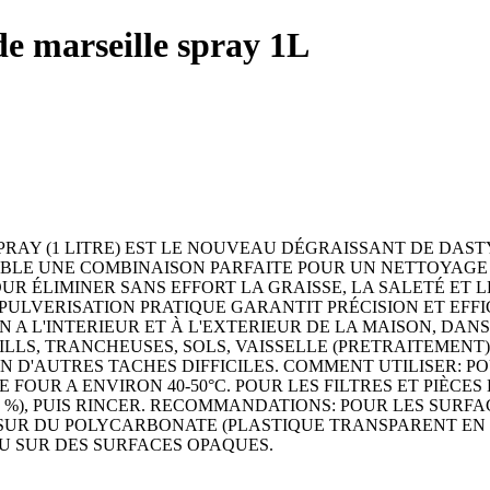
de marseille spray 1L
PRAY (1 LITRE) EST LE NOUVEAU DÉGRAISSANT DE DAS
BLE UNE COMBINAISON PARFAITE POUR UN NETTOYAGE 
R ÉLIMINER SANS EFFORT LA GRAISSE, LA SALETÉ ET L
ULVERISATION PRATIQUE GARANTIT PRÉCISION ET EFFIC
 A L'INTERIEUR ET À L'EXTERIEUR DE LA MAISON, DANS
ILLS, TRANCHEUSES, SOLS, VAISSELLE (PRETRAITEMENT
N D'AUTRES TACHES DIFFICILES. COMMENT UTILISER: PO
E FOUR A ENVIRON 40-50°C. POUR LES FILTRES ET PIÈC
 %), PUIS RINCER. RECOMMANDATIONS: POUR LES SURFA
SUR DU POLYCARBONATE (PLASTIQUE TRANSPARENT EN G
U SUR DES SURFACES OPAQUES.