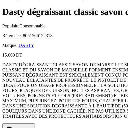
Dasty dégraissant classic savon 
Populaire
Consommable
Référence
:
8051566122318
Marque
:
DASTY
15.000 DT
DASTY DÉGRAISSANT CLASSIC SAVON DE MARSEILLE S
CLASSIC ET DU SAVON DE MARSEILLE FORMENT ENSEM
PUISSANT DÉGRAISSANT EST SPECIALEMENT CONÇU POU
NOUVEAU ÉCLATANTES DE PROPRÉTÉ. LE PISTOLET DE P
IDEAL POUR UN USAGE PROFESSIONNEL ET LA SOLUTION
FOURS, PLAQUES DE CUISSON, HOTTES ASPIRANTES, GR
VOITURES, POIGNETS ET COLS (PRETRAITEMENT) ET BIE
MAXIMUM, PUIS RINCEZ. POUR LES FOURS, CHAUFFER L
DANS UNE SOLUTION DEGRAISSANTE À L'EAU TIEDE (50
COULEURS DANS UNE ZONE CACHÉE. NE PAS UTILISER 
TRAITÉES AVEC DES PROTECTEURS ANTIABSORPTION O