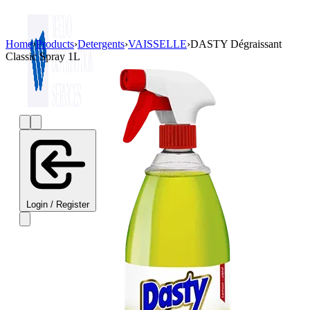
Home
›
Products
›
Detergents
›
VAISSELLE
›
DASTY Dégraissant
Classic Spray 1L
Login / Register