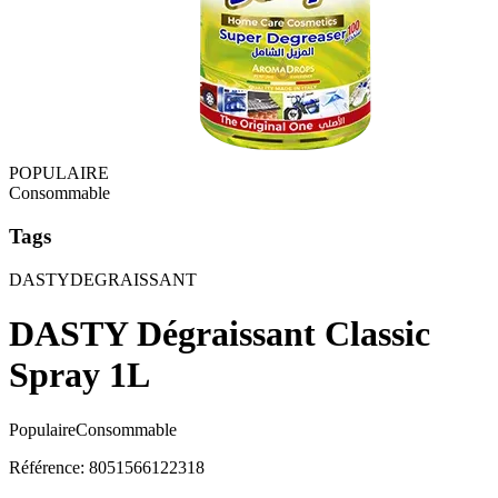
POPULAIRE
Consommable
Tags
DASTY
DEGRAISSANT
DASTY Dégraissant Classic
Spray 1L
Populaire
Consommable
Référence
:
8051566122318